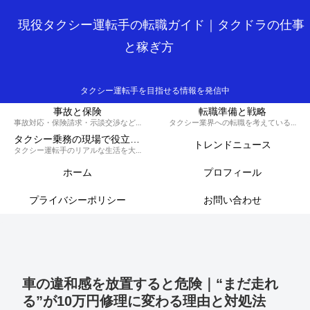
現役タクシー運転手の転職ガイド｜タクドラの仕事
と稼ぎ方
タクシー運転手を目指せる情報を発信中
事故と保険
転職準備と戦略
事故対応・保険請求・示談交渉など、損しないための知識と対策を解説するカテゴリです。
タクシー業界への転職を考えている方へ、履歴書の書き方や面接対策、必要な資格など、スムーズに転職を成功させるための戦略を解説します。
タクシー乗務の現場で役立つ実務集
トレンドニュース
タクシー運転手のリアルな生活を大公開！70歳現役ドライバーの晩御飯から転職のコツ、稼ぐノウハウ、トラブル回避術、外国人対応まで、タクシードライバーのライフスタイルをまるっとお届けします。
ホーム
プロフィール
プライバシーポリシー
お問い合わせ
車の違和感を放置すると危険｜“まだ走れ
る”が10万円修理に変わる理由と対処法