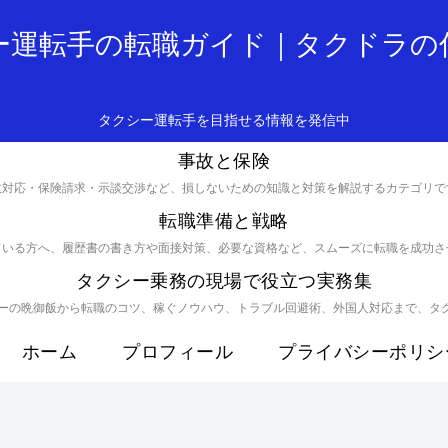
ー運転手の転職ガイド｜タクドラの
タクシー運転手を目指せる情報を発信中
事故と保険
故対応・保険請求・示談交渉など、損しないための知識と対策を解説するカテゴリで
転職準備と戦略
ている方へ、履歴書の書き方や面接対策、必要な資格など、スムーズに転職を成功さ
タクシー乗務の現場で役立つ実務集
バーの晩御飯から転職のコツ、稼ぐノウハウ、トラブル回避術、外国人対応まで、タ
ホーム
プロフィール
プライバシーポリシ