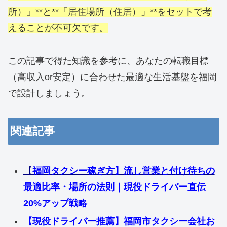
所）」**と**「居住場所（住居）」**をセットで考
えることが不可欠です。
この記事で得た知識を参考に、あなたの転職目標
（高収入or安定）に合わせた最適な生活基盤を福岡
で設計しましょう。
関連記事
【
福岡タクシー稼ぎ方】流し営業と付け待ちの
最適比率・場所の法則｜現役ドライバー直伝
20%アップ戦略
【現役ドライバー推薦】福岡市タクシー会社お