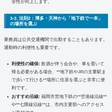
全性が向上します。
3-2. 法則2：博多・天神から「地下鉄で一本」
の場所を選ぶ
乗務員は公共交通機関で出勤することもあります。
通勤時の利便性も重要です。
利便性の確保:
飲酒が伴う会合や、車を置いて
帰る必要がある場合、**地下鉄やJRの主要駅ま
で歩いて行ける**場所に住居を選ぶと非常に便
利です。
おすすめ沿線:
福岡市営地下鉄の**空港線沿線**
や**七隈線沿線**は、市内主要部へのアクセス