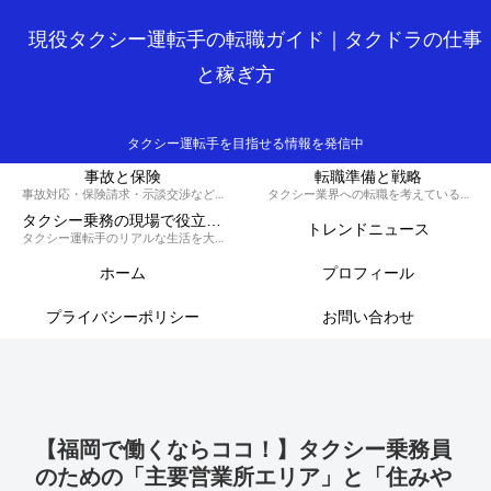
現役タクシー運転手の転職ガイド｜タクドラの仕事
と稼ぎ方
タクシー運転手を目指せる情報を発信中
事故と保険
転職準備と戦略
事故対応・保険請求・示談交渉など、損しないための知識と対策を解説するカテゴリです。
タクシー業界への転職を考えている方へ、履歴書の書き方や面接対策、必要な資格など、スムーズに転職を成功させるための戦略を解説します。
タクシー乗務の現場で役立つ実務集
トレンドニュース
タクシー運転手のリアルな生活を大公開！70歳現役ドライバーの晩御飯から転職のコツ、稼ぐノウハウ、トラブル回避術、外国人対応まで、タクシードライバーのライフスタイルをまるっとお届けします。
ホーム
プロフィール
プライバシーポリシー
お問い合わせ
【福岡で働くならココ！】タクシー乗務員
のための「主要営業所エリア」と「住みや