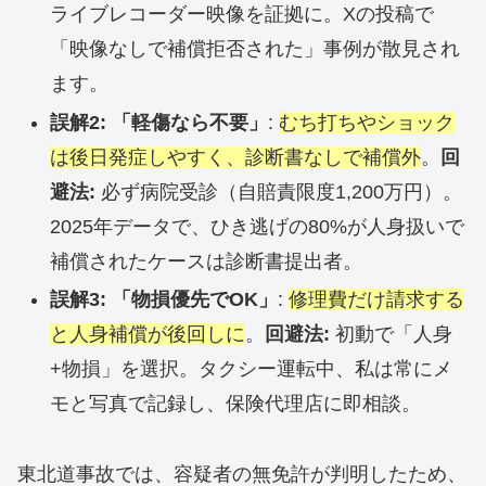
ライブレコーダー映像を証拠に。Xの投稿で
「映像なしで補償拒否された」事例が散見され
ます。
誤解2: 「軽傷なら不要」
:
むち打ちやショック
は後日発症しやすく、診断書なしで補償外
。
回
避法:
必ず病院受診（自賠責限度1,200万円）。
2025年データで、ひき逃げの80%が人身扱いで
補償されたケースは診断書提出者。
誤解3: 「物損優先でOK」
:
修理費だけ請求する
と人身補償が後回しに
。
回避法:
初動で「人身
+物損」を選択。タクシー運転中、私は常にメ
モと写真で記録し、保険代理店に即相談。
東北道事故では、容疑者の無免許が判明したため、