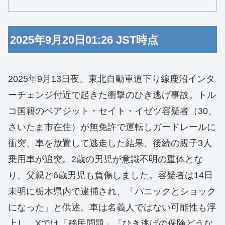
2025年9月20日01:26 JST時点
2025年9月13日夜、東北自動車道下り線鹿沼インタ
ーチェンジ付近で起きた衝撃のひき逃げ事故。トル
コ国籍のベアジット・セイト・イゼツ容疑者（30、
さいたま市在住）が無免許で運転しガードレールに
衝突、車を放置して逃走した結果、後続の親子3人
乗用車が追突。2歳の男児が意識不明の重体とな
り、父親と6歳男児も負傷しました。容疑者は14日
未明に栃木県内で逮捕され、「パニックとショック
になった」と供述。車は名義人ではない可能性も浮
上し、Xでは「移民問題」「ひき逃げの保険どうな