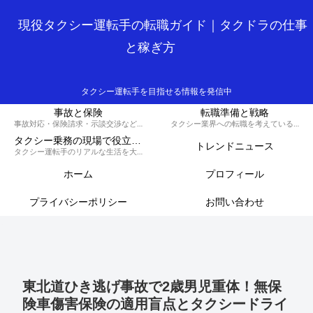
現役タクシー運転手の転職ガイド｜タクドラの仕事
と稼ぎ方
タクシー運転手を目指せる情報を発信中
事故と保険
転職準備と戦略
事故対応・保険請求・示談交渉など、損しないための知識と対策を解説するカテゴリです。
タクシー業界への転職を考えている方へ、履歴書の書き方や面接対策、必要な資格など、スムーズに転職を成功させるための戦略を解説します。
タクシー乗務の現場で役立つ実務集
トレンドニュース
タクシー運転手のリアルな生活を大公開！70歳現役ドライバーの晩御飯から転職のコツ、稼ぐノウハウ、トラブル回避術、外国人対応まで、タクシードライバーのライフスタイルをまるっとお届けします。
ホーム
プロフィール
プライバシーポリシー
お問い合わせ
東北道ひき逃げ事故で2歳男児重体！無保
険車傷害保険の適用盲点とタクシードライ