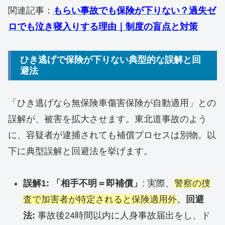
関連記事：
もらい事故でも保険が下りない？過失ゼ
ロでも泣き寝入りする理由｜制度の盲点と対策
ひき逃げで保険が下りない典型的な誤解と回
避法
「ひき逃げなら無保険車傷害保険が自動適用」との
誤解が、被害を拡大させます。東北道事故のよう
に、容疑者が逮捕されても補償プロセスは別物。以
下に典型誤解と回避法を挙げます。
誤解1: 「相手不明＝即補償」
: 実際、
警察の捜
査で加害者が特定されると保険適用外
。
回避
法:
事故後24時間以内に人身事故届出をし、ド