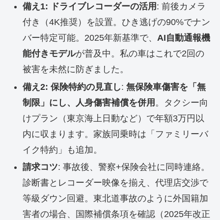
備え1: ドライブレコーダーの活用
: 前後カメラ
付き（4K推奨）を設置。ひき逃げの90%でナン
バー特定可能。2025年新基準で、
AI自動通報機
能付きモデル
が普及中。私の車はこれで2回の
被害を未然に防ぎました。
備え2: 保険特約の見直し
:
無保険車傷害を「無
制限」にし、人身傷害補償を併用
。タクシー向
けプラン（東京海上日動など）で年額3万円以
内に収まります。家族同乗時は「ファミリーバ
イク特約」も追加。
請求コツ
: 事故後、警察+保険会社に同時連絡。
診断書とレコーダー映像を揃え、代理店交渉で
等級ダウン回避。東北道事故のように外国籍加
害者の場合、国際補償条項を確認（2025年改正