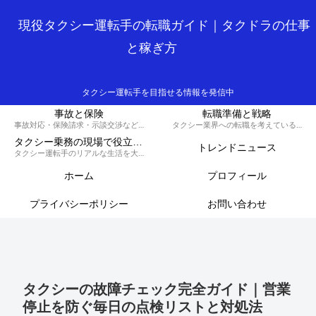
現役タクシー運転手の転職ガイド｜タクドラの仕事
と稼ぎ方
タクシー運転手を目指せる情報を発信中
事故と保険
転職準備と戦略
事故対応・保険請求・示談交渉など、損しないための知識と対策を解説するカテゴリです。
タクシー業界への転職を考えている方へ、履歴書の書き方や面接対策、必要な資格など、スムーズに転職を成功させるための戦略を解説します。
タクシー乗務の現場で役立つ実務集
トレンドニュース
タクシー運転手のリアルな生活を大公開！70歳現役ドライバーの晩御飯から転職のコツ、稼ぐノウハウ、トラブル回避術、外国人対応まで、タクシードライバーのライフスタイルをまるっとお届けします。
ホーム
プロフィール
プライバシーポリシー
お問い合わせ
タクシーの故障チェック完全ガイド｜営業
停止を防ぐ毎日の点検リストと対処法