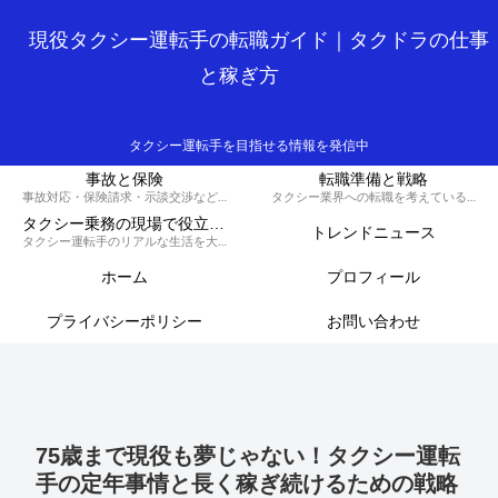
現役タクシー運転手の転職ガイド｜タクドラの仕事
と稼ぎ方
タクシー運転手を目指せる情報を発信中
事故と保険
転職準備と戦略
事故対応・保険請求・示談交渉など、損しないための知識と対策を解説するカテゴリです。
タクシー業界への転職を考えている方へ、履歴書の書き方や面接対策、必要な資格など、スムーズに転職を成功させるための戦略を解説します。
タクシー乗務の現場で役立つ実務集
トレンドニュース
タクシー運転手のリアルな生活を大公開！70歳現役ドライバーの晩御飯から転職のコツ、稼ぐノウハウ、トラブル回避術、外国人対応まで、タクシードライバーのライフスタイルをまるっとお届けします。
ホーム
プロフィール
プライバシーポリシー
お問い合わせ
75歳まで現役も夢じゃない！タクシー運転
手の定年事情と長く稼ぎ続けるための戦略