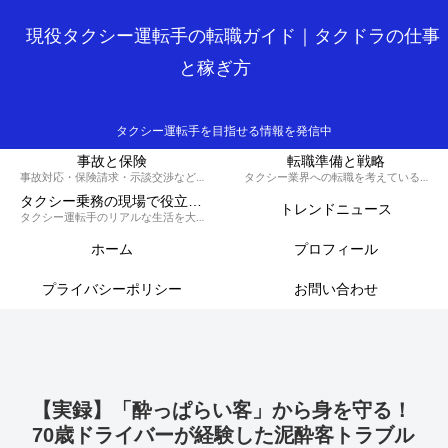
現役タクシー運転手の転職ガイド｜タクドラの仕事
と稼ぎ方
タクシー運転手を目指せる情報を発信中
事故と保険
転職準備と戦略
事故対応・保険請求・示談交渉など、損しないための知識と対策を解説するカテゴリです。
タクシー業界への転職を考えている方へ、履歴書の書き方や面接対策、必要な資格など、スムーズに転職を成功させるための戦略を解説します。
タクシー乗務の現場で役立つ実務集
トレンドニュース
タクシー運転手のリアルな生活を大公開！70歳現役ドライバーの晩御飯から転職のコツ、稼ぐノウハウ、トラブル回避術、外国人対応まで、タクシードライバーのライフスタイルをまるっとお届けします。
ホーム
プロフィール
プライバシーポリシー
お問い合わせ
【実録】「酔っぱらい客」から身を守る！
70歳ドライバーが経験した泥酔客トラブル