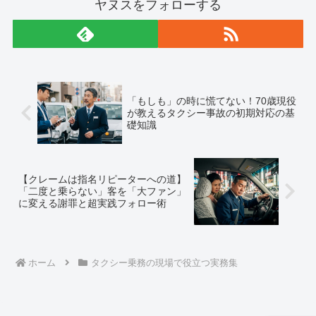
ヤヌスをフォローする
「もしも」の時に慌てない！70歳現役
が教えるタクシー事故の初期対応の基
礎知識
【クレームは指名リピーターへの道】
「二度と乗らない」客を「大ファン」
に変える謝罪と超実践フォロー術
ホーム
タクシー乗務の現場で役立つ実務集