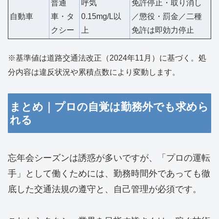
普通
呼気
免許停止・取り消し
自動車
車・タ
0.15mg/L以
／懲役・罰金／二種
クシー
上
免許は即効力停止
※基準値は道路交通法改正（2024年11月）に基づく。処
分内容は違反状況や累積点数により変動します。
まとめ｜プロの自覚は勤務外でも求めら
れる
忘年会シーズンは誘惑が多いですが、「プロの運転
手」として働くためには、勤務時間外であっても徹
底した交通法規の遵守と、自己管理が必須です。