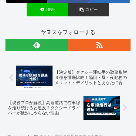
LINE
コピー
ヤヌスをフォローする
【決定版】タクシー運転手の勤務形態
３種を徹底比較！隔日・昼・夜勤務の
メリット・デメリットとあなたに合う
選び方
【現役プロが解説】高速道路で右車線
を走り続けると違反？タクシードライ
バーが絶対にやらない理由