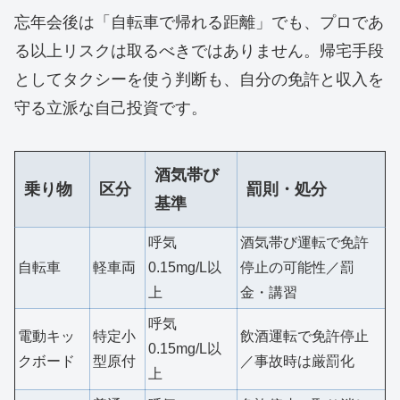
忘年会後は「自転車で帰れる距離」でも、プロであ
る以上リスクは取るべきではありません。帰宅手段
としてタクシーを使う判断も、自分の免許と収入を
守る立派な自己投資です。
酒気帯び
乗り物
区分
罰則・処分
基準
呼気
酒気帯び運転で免許
自転車
軽車両
0.15mg/L以
停止の可能性／罰
上
金・講習
呼気
電動キッ
特定小
飲酒運転で免許停止
0.15mg/L以
クボード
型原付
／事故時は厳罰化
上