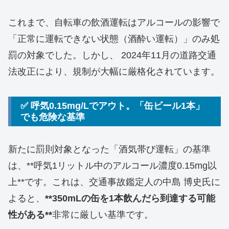
これまで、自転車の飲酒運転はアルコールの影響で
「正常に運転できない状態（酒酔い運転）」のみ処
罰の対象でした。しかし、 2024年11月の道路交通
法改正により、規制が大幅に厳格化されています。
✅ 呼気0.15mg/Lでアウト。「缶ビール1本」
でも危険な基準
新たに罰則対象となった「酒気帯び運転」の基準
は、**呼気1リットル中のアルコール濃度0.15mg以
上**です。これは、交通事故鑑定人の中島 博史氏に
よると、
**350mLの缶を1本飲んだら到達する可能
性がある**
非常に厳しい基準です。