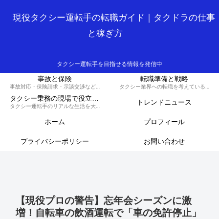
現役タクシー運転手の転職ガイド｜タクドラの仕事
と稼ぎ方
タクシー運転手を目指せる情報を発信中
事故と保険
転職準備と戦略
事故対応・保険請求・示談交渉など、損しないための知識と対策を解説するカテゴリです。
タクシー業界への転職を考えている方へ、履歴書の書き方や面接対策、必要な資格など、スムーズに転職を成功させるための戦略を解説します。
タクシー乗務の現場で役立つ実務集
トレンドニュース
タクシー運転手のリアルな生活を大公開！70歳現役ドライバーの晩御飯から転職のコツ、稼ぐノウハウ、トラブル回避術、外国人対応まで、タクシードライバーのライフスタイルをまるっとお届けします。
ホーム
プロフィール
プライバシーポリシー
お問い合わせ
【現役プロの警告】忘年会シーズンに激
増！自転車の飲酒運転で「車の免許停止」