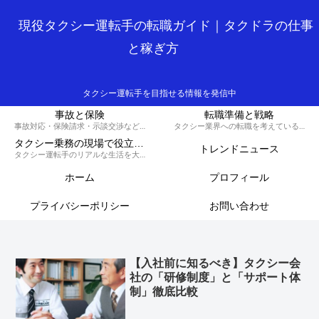
現役タクシー運転手の転職ガイド｜タクドラの仕事
と稼ぎ方
タクシー運転手を目指せる情報を発信中
事故と保険
転職準備と戦略
事故対応・保険請求・示談交渉など、損しないための知識と対策を解説するカテゴリです。
タクシー業界への転職を考えている方へ、履歴書の書き方や面接対策、必要な資格など、スムーズに転職を成功させるための戦略を解説します。
タクシー乗務の現場で役立つ実務集
トレンドニュース
タクシー運転手のリアルな生活を大公開！70歳現役ドライバーの晩御飯から転職のコツ、稼ぐノウハウ、トラブル回避術、外国人対応まで、タクシードライバーのライフスタイルをまるっとお届けします。
ホーム
プロフィール
プライバシーポリシー
お問い合わせ
【入社前に知るべき】タクシー会
社の「研修制度」と「サポート体
制」徹底比較