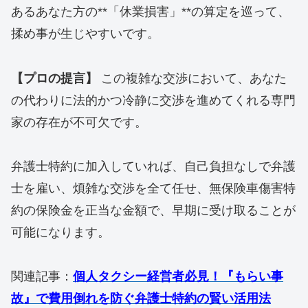
あるあなた方の**「休業損害」**の算定を巡って、
揉め事が生じやすいです。
【プロの提言】
この複雑な交渉において、あなた
の代わりに法的かつ冷静に交渉を進めてくれる専門
家の存在が不可欠です。
​弁護士特約に加入していれば、自己負担なしで弁護
士を雇い、煩雑な交渉を全て任せ、無保険車傷害特
約の保険金を正当な金額で、早期に受け取ることが
可能になります。
​関連記事：
個人タクシー経営者必見！『もらい事
故』で費用倒れを防ぐ弁護士特約の賢い活用法