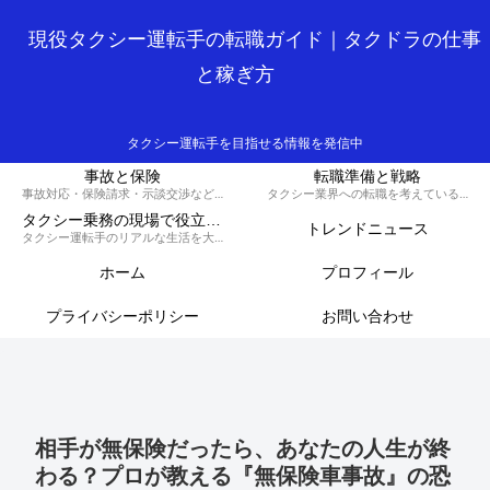
現役タクシー運転手の転職ガイド｜タクドラの仕事
と稼ぎ方
タクシー運転手を目指せる情報を発信中
事故と保険
転職準備と戦略
事故対応・保険請求・示談交渉など、損しないための知識と対策を解説するカテゴリです。
タクシー業界への転職を考えている方へ、履歴書の書き方や面接対策、必要な資格など、スムーズに転職を成功させるための戦略を解説します。
タクシー乗務の現場で役立つ実務集
トレンドニュース
タクシー運転手のリアルな生活を大公開！70歳現役ドライバーの晩御飯から転職のコツ、稼ぐノウハウ、トラブル回避術、外国人対応まで、タクシードライバーのライフスタイルをまるっとお届けします。
ホーム
プロフィール
プライバシーポリシー
お問い合わせ
相手が無保険だったら、あなたの人生が終
わる？プロが教える『無保険車事故』の恐