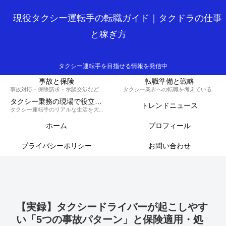
現役タクシー運転手の転職ガイド｜タクドラの仕事
と稼ぎ方
タクシー運転手を目指せる情報を発信中
事故と保険
転職準備と戦略
事故対応・保険請求・示談交渉など、損しないための知識と対策を解説するカテゴリです。
タクシー業界への転職を考えている方へ、履歴書の書き方や面接対策、必要な資格など、スムーズに転職を成功させるための戦略を解説します。
タクシー乗務の現場で役立つ実務集
トレンドニュース
タクシー運転手のリアルな生活を大公開！70歳現役ドライバーの晩御飯から転職のコツ、稼ぐノウハウ、トラブル回避術、外国人対応まで、タクシードライバーのライフスタイルをまるっとお届けします。
ホーム
プロフィール
プライバシーポリシー
お問い合わせ
【実録】タクシードライバーが起こしやす
い「5つの事故パターン」と保険適用・処