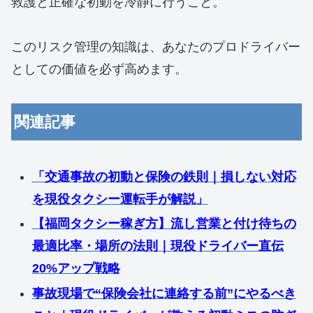
救護と正確な初動を冷静に行うこと。
このリスク管理の知識は、あなたのプロドライバー
としての価値を必ず高めます。
関連記事
「交通事故の初動と保険の鉄則｜損しない対応
を現役タクシー運転手が解説」
【福岡タクシー稼ぎ方】流し営業と付け待ちの
最適比率・場所の法則｜現役ドライバー直伝
20%アップ戦略
事故現場で“保険会社に連絡する前”にやるべき