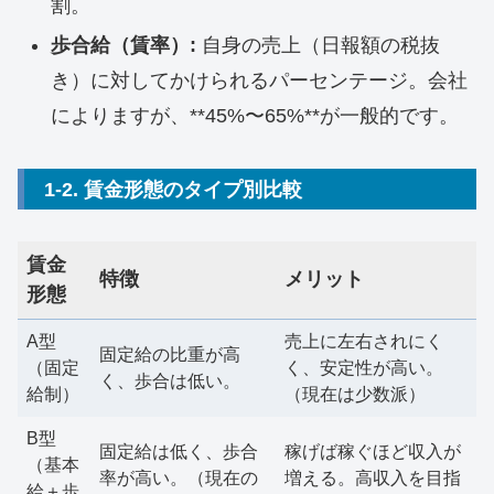
割。
歩合給（賃率）:
自身の売上（日報額の税抜
き）に対してかけられるパーセンテージ。会社
によりますが、**45%〜65%**が一般的です。
1-2. 賃金形態のタイプ別比較
賃金
特徴
メリット
形態
A型
売上に左右されにく
固定給の比重が高
（固定
く、安定性が高い。
く、歩合は低い。
給制）
（現在は少数派）
B型
固定給は低く、歩合
稼げば稼ぐほど収入が
（基本
率が高い。（現在の
増える。高収入を目指
給＋歩