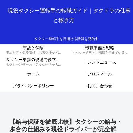
現役タクシー運転手の転職ガイド｜タクドラの仕事
と稼ぎ方
タクシー運転手を目指せる情報を発信中
事故と保険
転職準備と戦略
事故対応・保険請求・示談交渉など、損しないための知識と対策を解説するカテゴリです。
タクシー業界への転職を考えている方へ、履歴書の書き方や面接対策、必要な資格など、スムーズに転職を成功させるための戦略を解説します。
タクシー乗務の現場で役立つ実務集
トレンドニュース
タクシー運転手のリアルな生活を大公開！70歳現役ドライバーの晩御飯から転職のコツ、稼ぐノウハウ、トラブル回避術、外国人対応まで、タクシードライバーのライフスタイルをまるっとお届けします。
ホーム
プロフィール
プライバシーポリシー
お問い合わせ
【給与保証を徹底比較】タクシーの給与・
歩合の仕組みを現役ドライバーが完全解