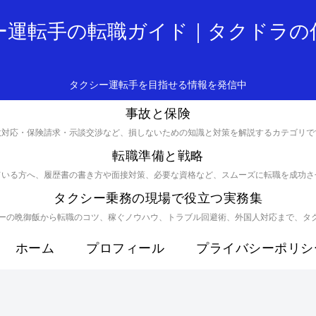
ー運転手の転職ガイド｜タクドラの
タクシー運転手を目指せる情報を発信中
事故と保険
故対応・保険請求・示談交渉など、損しないための知識と対策を解説するカテゴリで
転職準備と戦略
ている方へ、履歴書の書き方や面接対策、必要な資格など、スムーズに転職を成功さ
タクシー乗務の現場で役立つ実務集
バーの晩御飯から転職のコツ、稼ぐノウハウ、トラブル回避術、外国人対応まで、タ
ホーム
プロフィール
プライバシーポリシ