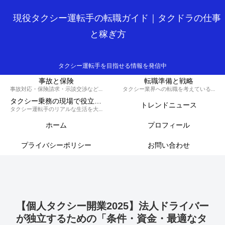
現役タクシー運転手の転職ガイド｜タクドラの仕事
と稼ぎ方
タクシー運転手を目指せる情報を発信中
事故と保険
転職準備と戦略
事故対応・保険請求・示談交渉など、損しないための知識と対策を解説するカテゴリです。
タクシー業界への転職を考えている方へ、履歴書の書き方や面接対策、必要な資格など、スムーズに転職を成功させるための戦略を解説します。
タクシー乗務の現場で役立つ実務集
トレンドニュース
タクシー運転手のリアルな生活を大公開！70歳現役ドライバーの晩御飯から転職のコツ、稼ぐノウハウ、トラブル回避術、外国人対応まで、タクシードライバーのライフスタイルをまるっとお届けします。
ホーム
プロフィール
プライバシーポリシー
お問い合わせ
【個人タクシー開業2025】法人ドライバー
が独立するための「条件・資金・最適なタ