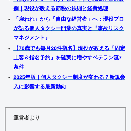
側｜現役が教える節税の鉄則と経費処理
「雇われ」から「自由な経営者」へ：現役プロ
が語る個人タクシー開業の真実と『事故リスク
マネジメント』
【70歳でも毎月20件指名】現役が教える「固定
上客＆指名予約」を確実に増やすベテラン流7
条件
2025年版｜個人タクシー制度が変わる？新規参
入に影響する最新動向
運営者より